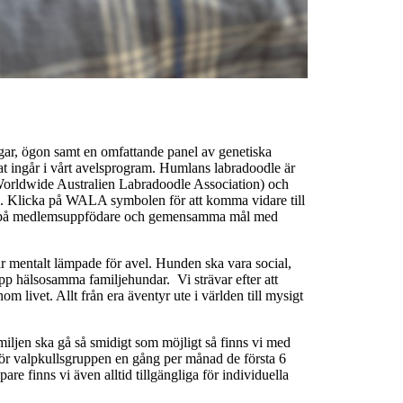
bågar, ögon samt en omfattande panel av genetiska
t ingår i vårt avelsprogram. Humlans labradoodle är
orldwide Australien Labradoodle Association) och
 Klicka på WALA symbolen för att komma vidare till
av på medlemsuppfödare och gemensamma mål med
 är mentalt lämpade för avel. Hunden ska vara social,
 upp hälsosamma familjehundar. Vi strävar efter att
m livet. Allt från era äventyr ute i världen till mysigt
familjen ska gå så smidigt som möjligt så finns vi med
för valpkullsgruppen en gång per månad de första 6
e finns vi även alltid tillgängliga för individuella