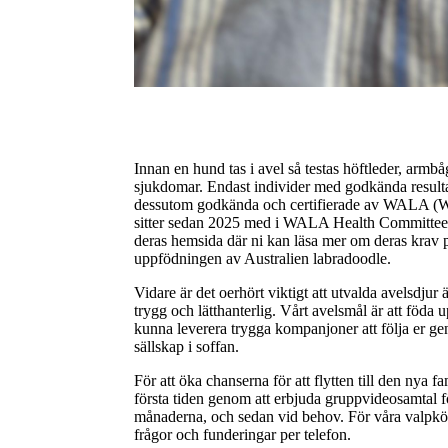
Innan en hund tas i avel så testas höftleder, arm
sjukdomar. Endast individer med godkända resulta
dessutom godkända och certifierade av WALA (W
sitter sedan 2025 med i WALA Health Committee.
deras hemsida där ni kan läsa mer om deras kr
uppfödningen av Australien labradoodle.
Vidare är det oerhört viktigt att utvalda avelsdjur
trygg och lätthanterlig. Vårt avelsmål är att föda
kunna leverera trygga kompanjoner att följa er geno
sällskap i soffan.
För att öka chanserna för att flytten till den nya 
första tiden genom att erbjuda gruppvideosamtal 
månaderna, och sedan vid behov. För våra valpköpar
frågor och funderingar per telefon.